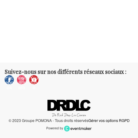
Suivez-nous sur nos différents réseaux sociaux :
Fac
Inst
You
ebo
agr
tub
ok
am
e
© 2023 Groupe POMONA - Tous droits réservés
Gérer vos options RGPD
Powered by